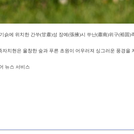
 기슭에 위치한 간쑤(甘肅)성 장예(張掖)시 쑤난(肅南)위구(裕固
치현은 울창한 숲과 푸른 초원이 어우러져 싱그러운 풍경을 자아내고
어 뉴스 서비스