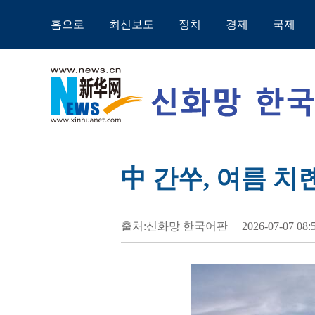
홈으로
최신보도
정치
경제
국제
中 간쑤, 여름 치
출처:신화망 한국어판
2026-07-07 08: