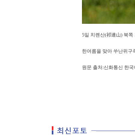
5일 치롄산(祁連山) 북쪽
한여름을 맞아 쑤난위구족자
원문 출처:신화통신 한국