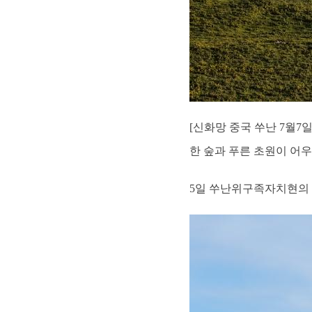
[신화망 중국 쑤난 7월7
한 숲과 푸른 초원이 어
5일 쑤난위구족자치현의 목가