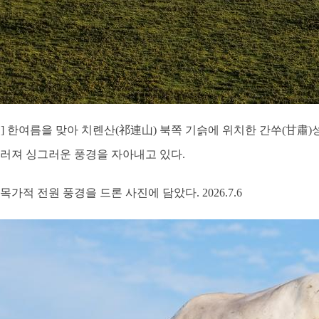
일] 한여름을 맞아 치롄산(祁連山) 북쪽 기슭에 위치한 간쑤(甘肅
우러져 싱그러운 풍경을 자아내고 있다.
적 전원 풍경을 드론 사진에 담았다. 2026.7.6