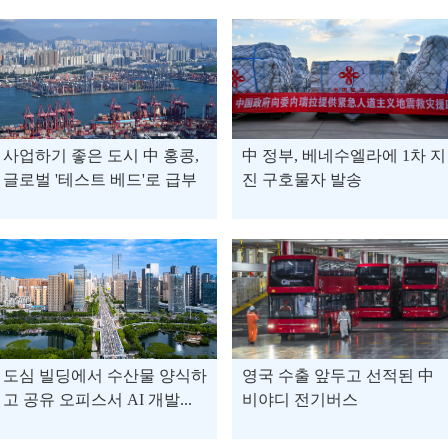
사업하기 좋은 도시 中 홍콩,
中 정부, 베네수엘라에 1차 지
글로벌 '테스트 베드'로 급부
진 구호물자 발송
상
도심 빌딩에서 수산물 양식하
영국 수출 앞두고 선적된 中
고 공유 오피스서 AI 개발...
비야디 전기버스
中 후베이 우한, 디지털 기술
로 공간·인력 한계 극복