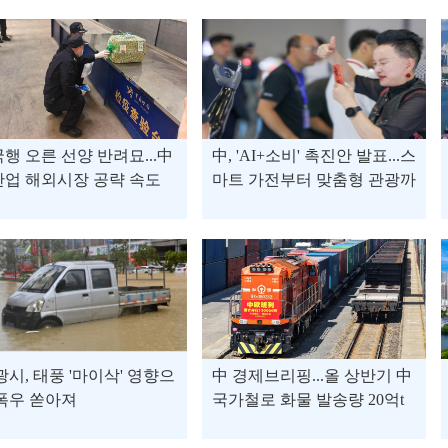
행 오른 선양 반려묘...中
中, 'AI+소비' 촉진안 발표...스
업 해외시장 공략 속도
마트 가전부터 맞춤형 관광까
지
광시, 태풍 '마이삭' 영향으
中 경제브리핑...올 상반기 中
폭우 쏟아져
국가철로 화물 발송량 20억t
돌파 外