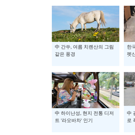
中 간쑤, 여름 치롄산의 그림
한국
같은 풍경
펫산
中 하이난성, 현지 전통 디저
中 
트 '라오바차' 인기
로 