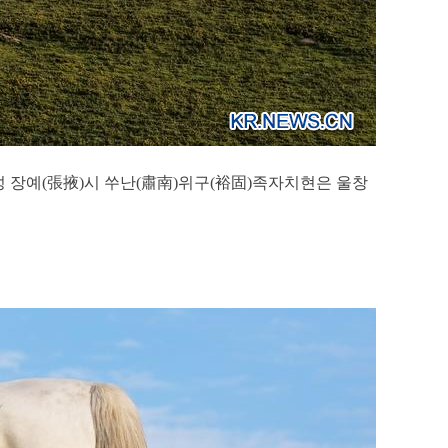
)성 장예(張掖)시 쑤난(肅南)위구(裕固)족자치현은 울창