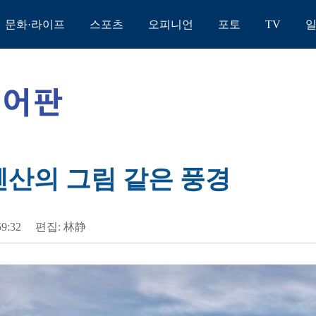
문화·라이프
스포츠
오피니언
포토
TV
롄산의 그림 같은 풍경
59:32
편집: 林静