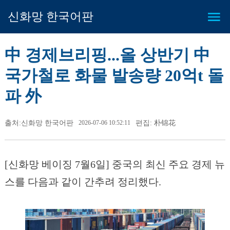
신화망 한국어판
中 경제브리핑...올 상반기 中
국가철로 화물 발송량 20억t 돌
파 外
출처:신화망 한국어판
2026-07-06 10:52:11
편집: 朴锦花
[신화망 베이징 7월6일] 중국의 최신 주요 경제 뉴
스를 다음과 같이 간추려 정리했다.