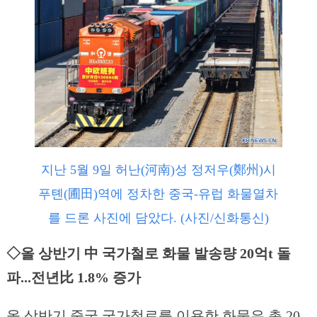
지난 5월 9일 허난(河南)성 정저우(鄭州)시
푸톈(圃田)역에 정차한 중국-유럽 화물열차
를 드론 사진에 담았다. (사진/신화통신)
◇올 상반기 中 국가철로 화물 발송량 20억t 돌
파...전년比 1.8% 증가
올 상반기 중국 국가철로를 이용한 화물은 총 20