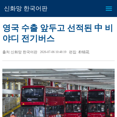
신화망 한국어판
영국 수출 앞두고 선적된 中 비
야디 전기버스
출처:신화망 한국어판
2026-07-06 10:48:19
편집: 朴锦花