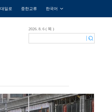
일대일로
중한교류
한국어
中文
English
2026. 8. 6 ( 목 )
Español
Français
Русский
عربى
日本語
한국어
Deutsch
Português