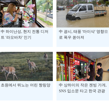
中 하이난성, 현지 전통 디저
中 광시, 태풍 '마이삭' 영향으
트 '라오바차' 인기
로 폭우 쏟아져
초원에서 뛰노는 어린 짱링양
中 상하이의 작은 젠빙 가게,
SNS 입소문 타고 한국 관광
객의 '상하이 필수 맛집'으로
등극