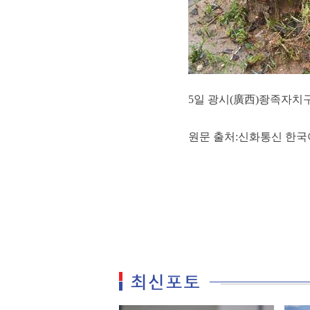
5일 광시(廣西)좡족자치
원문 출처:신화통신 한국