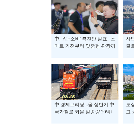
中, 'AI+소비' 촉진안 발표...스
사업
마트 가전부터 맞춤형 관광까
글로
지
상
中 경제브리핑...올 상반기 中
도
국가철로 화물 발송량 20억t
고 
돌파 外
中 
로 