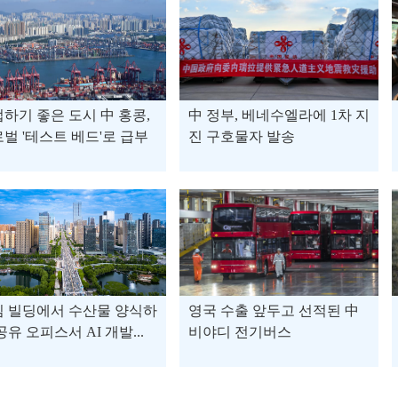
하기 좋은 도시 中 홍콩,
中 정부, 베네수엘라에 1차 지
벌 '테스트 베드'로 급부
진 구호물자 발송
심 빌딩에서 수산물 양식하
영국 수출 앞두고 선적된 中
공유 오피스서 AI 개발...
비야디 전기버스
후베이 우한, 디지털 기술
공간·인력 한계 극복