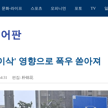
문화·라이프
스포츠
오피니언
포토
TV
마이삭' 영향으로 폭우 쏟아져
54:31
편집: 朴锦花