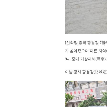
[신화망 중국 팡청강 7월
가 쏟아졌으며 다른 지역에
9시 중대 기상재해(폭우)
이날 광시 팡청강(防城港)시