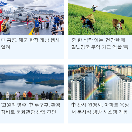
中 홍콩, 해군 함정 개방 행사
중·한 식탁 잇는 '건강한 메
열려
밀'...양국 무역 가교 역할 '톡
톡'
'고원의 명주' 中 루구후, 환경
中 산시 윈청시, 아파트 옥상
정비로 문화관광 산업 견인
서 분사식 냉방 시스템 가동