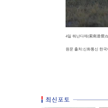
4일 쒀난다제(索南達傑)보호
원문 출처:신화통신 한국