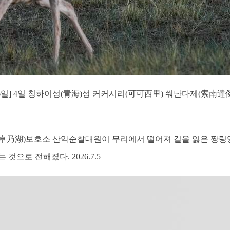
월6일] 4일 칭하이성(青海)성 커커시리(可可西里) 쒀난다제(索南
卓乃湖)보호소 산악순찰대원이 무리에서 떨어져 길을 잃은 짱링양
것으로 전해졌다. 2026.7.5