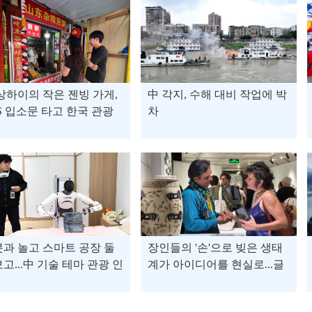
상하이의 작은 젠빙 가게,
中 각지, 수해 대비 작업에 박
S 입소문 타고 한국 관광
차
 '상하이 필수 맛집'으로
극
과 놀고 스마트 공장 둘
장인들의 '손'으로 빚은 생태
고...中 기술 테마 관광 인
계가 아이디어를 현실로...글
로벌 아티스트 사로잡은 中
'도자기 수도' 징더전