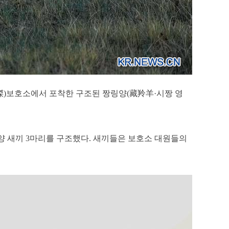
達傑)보호소에서 포착한 구조된 짱링양(藏羚羊·시짱 영
 새끼 3마리를 구조했다. 새끼들은 보호소 대원들의