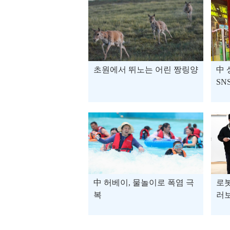
초원에서 뛰노는 어린 짱링양
中 
SN
객의
등
中 허베이, 물놀이로 폭염 극
로봇
복
러보
기