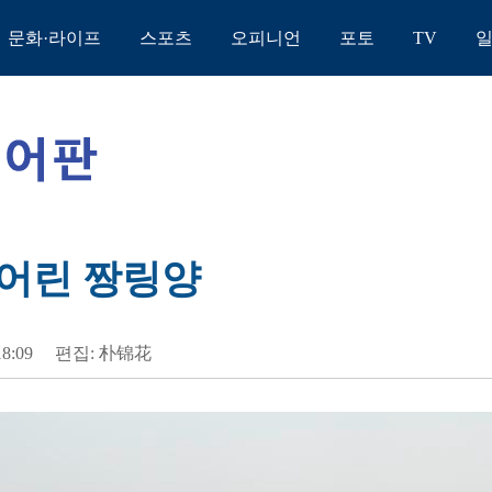
문화·라이프
스포츠
오피니언
포토
TV
어린 짱링양
18:09
편집: 朴锦花