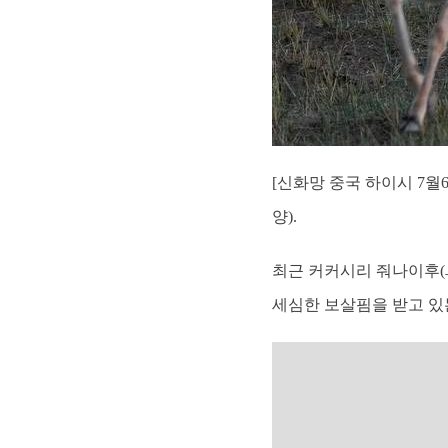
[신화망 중국 하이시 7
양).
최근 커커시리 줘나이후(
세심한 보살핌을 받고 있는 