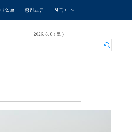
일대일로
중한교류
한국어
中文
English
2026. 8. 8 ( 토 )
Español
Français
Русский
عربى
日本語
한국어
Deutsch
Português