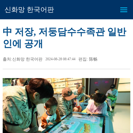
신화망 한국어판
中 저장, 저둥담수수족관 일반
인에 공개
출처:신화망 한국어판
2024-08-28 08:47:44
편집: 陈畅