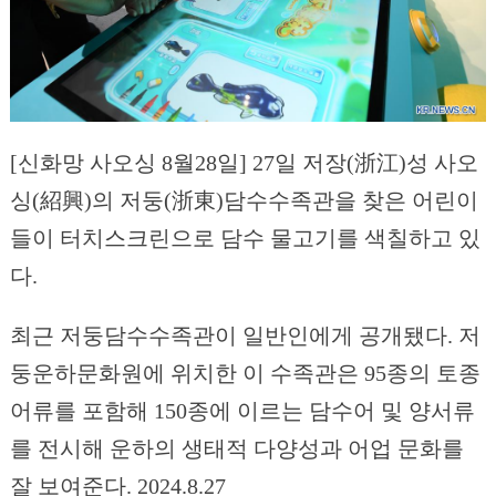
[신화망 사오싱 8월28일] 27일 저장(浙江)성 사오
싱(紹興)의 저둥(浙東)담수수족관을 찾은 어린이
들이 터치스크린으로 담수 물고기를 색칠하고 있
다.
최근 저둥담수수족관이 일반인에게 공개됐다. 저
둥운하문화원에 위치한 이 수족관은 95종의 토종
어류를 포함해 150종에 이르는 담수어 및 양서류
를 전시해 운하의 생태적 다양성과 어업 문화를
잘 보여준다. 2024.8.27