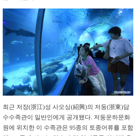
최근 저장(浙江)성 사오싱(紹興)의 저둥(浙東)담
수수족관이 일반인에게 공개됐다. 저둥운하문화
원에 위치한 이 수족관은 95종의 토종어류를 포함