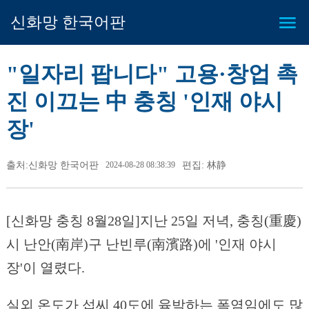
신화망 한국어판
"일자리 팝니다" 고용·창업 촉
진 이끄는 中 충칭 '인재 야시
장'
출처:신화망 한국어판
2024-08-28 08:38:39
편집: 林静
[신화망 충칭 8월28일]지난 25일 저녁, 충칭(重慶)
시 난안(南岸)구 난빈루(南濱路)에 '인재 야시
장'이 열렸다.
실외 온도가 섭씨 40도에 육박하는 폭염임에도 많