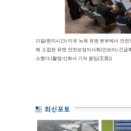
21일(현지시간) 미국 뉴욕 유엔 본부에서 안전
해 소집된 유엔 안전보장이사회(안보리) 긴급
소했다.[촬영/신화사 기자 왕잉(王迎)]