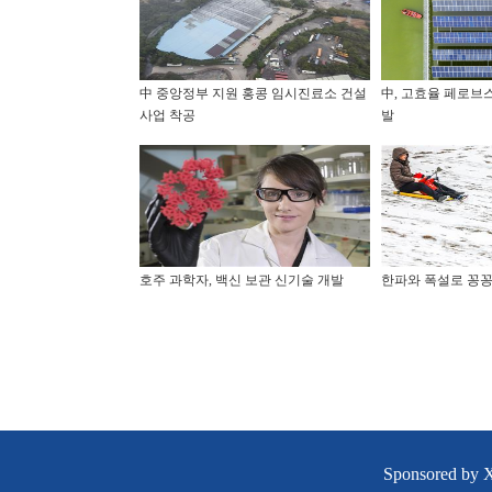
中 중앙정부 지원 홍콩 임시진료소 건설
中, 고효율 페로브
사업 착공
발
호주 과학자, 백신 보관 신기술 개발
한파와 폭설로 꽁꽁
Sponsored by 