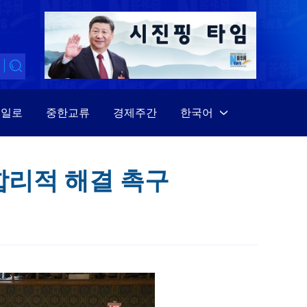
대일로
중한교류
경제주간
한국어
中文
English
합리적 해결 촉구
Español
Français
Русский
عربى
日本語
한국어
Deutsch