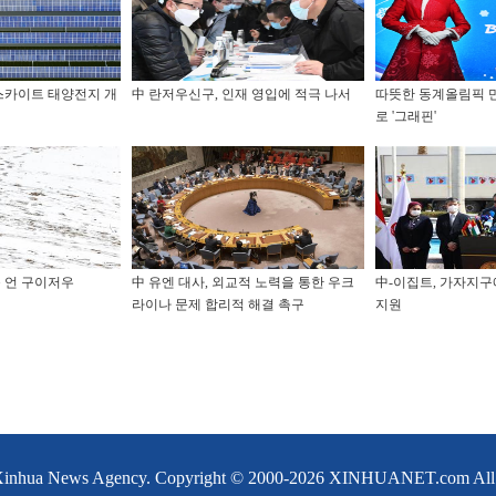
스카이트 태양전지 개
中 란저우신구, 인재 영입에 적극 나서
따뜻한 동계올림픽 
로 '그래핀'
 언 구이저우
中 유엔 대사, 외교적 노력을 통한 우크
中-이집트, 가자지구
라이나 문제 합리적 해결 촉구
지원
Xinhua News Agency. Copyright © 2000-
2026 XINHUANET.com All ri