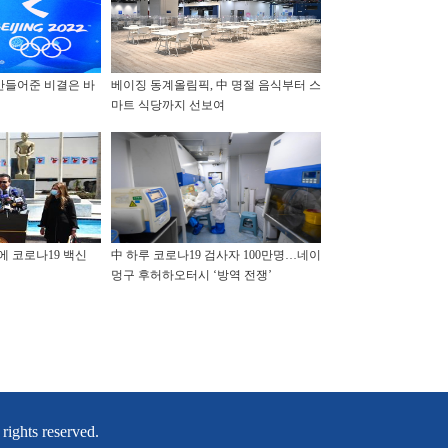
만들어준 비결은 바
베이징 동계올림픽, 中 명절 음식부터 스
마트 식당까지 선보여
에 코로나19 백신
中 하루 코로나19 검사자 100만명…네이
멍구 후허하오터시 ‘방역 전쟁’
ghts reserved.