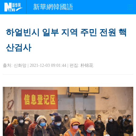
新華網韓國語
홈페이지
최신뉴스
정치
하얼빈시 일부 지역 주민 전원 핵
경제
사회
포토
산검사
중한교류
핫 TV
문화
출처: 신화망 | 2021-12-03 09:01:44 | 편집:
朴锦花
연예
관광
오피니언
생생 중국어