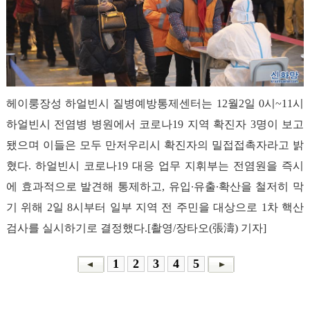
헤이룽장성 하얼빈시 질병예방통제센터는 12월2일 0시~11시
하얼빈시 전염병 병원에서 코로나19 지역 확진자 3명이 보고
됐으며 이들은 모두 만저우리시 확진자의 밀접접촉자라고 밝
혔다. 하얼빈시 코로나19 대응 업무 지휘부는 전염원을 즉시
에 효과적으로 발견해 통제하고, 유입∙유출∙확산을 철저히 막
기 위해 2일 8시부터 일부 지역 전 주민을 대상으로 1차 핵산
검사를 실시하기로 결정했다.[촬영/장타오(張濤) 기자]
1
2
3
4
5