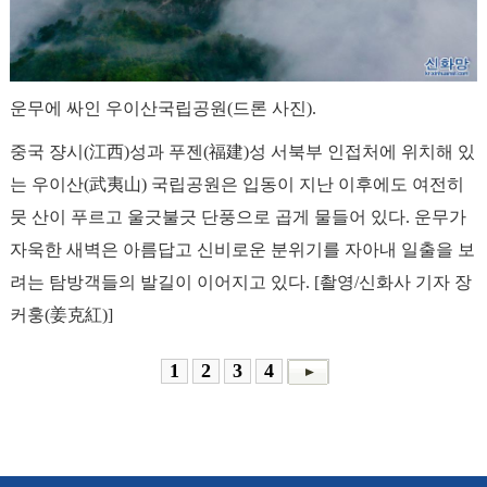
운무에 싸인 우이산국립공원(드론 사진).
중국 쟝시(江西)성과 푸젠(福建)성 서북부 인접처에 위치해 있
는 우이산(武夷山) 국립공원은 입동이 지난 이후에도 여전히
뭇 산이 푸르고 울긋불긋 단풍으로 곱게 물들어 있다. 운무가
자욱한 새벽은 아름답고 신비로운 분위기를 자아내 일출을 보
려는 탐방객들의 발길이 이어지고 있다. [촬영/신화사 기자 장
커훙(姜克紅)]
1
2
3
4