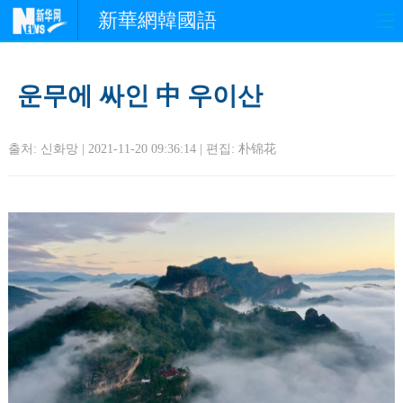
新華網韓國語
홈페이지
최신뉴스
정치
운무에 싸인 中 우이산
경제
사회
포토
출처: 신화망 | 2021-11-20 09:36:14 | 편집:
朴锦花
중한교류
핫 TV
문화
연예
관광
오피니언
생생 중국어