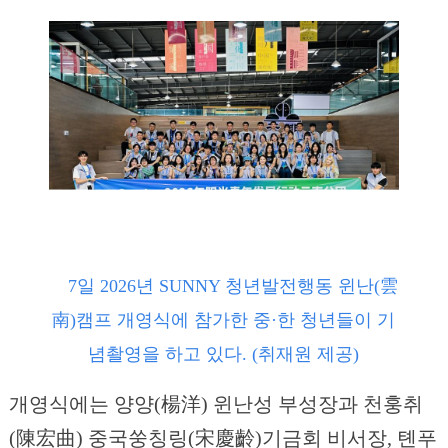
7일 2026년 SUNNY 청년발전행동 윈난(雲
南)캠프 개영식에 참가한 중·한 청년들이 기
념촬영을 하고 있다. (취재원 제공)
개영식에는 양양(楊洋) 윈난성 부성장과 천훙취
(陳宏曲) 중국쑹칭링(宋慶齡)기금회 비서장, 톈푸