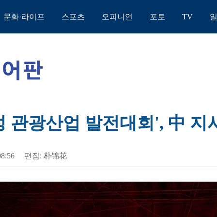
문화·라이프
스포츠
오피니언
포토
TV
성 관광산업 발전대회', 中 지
08:56
편집: 朴锦花