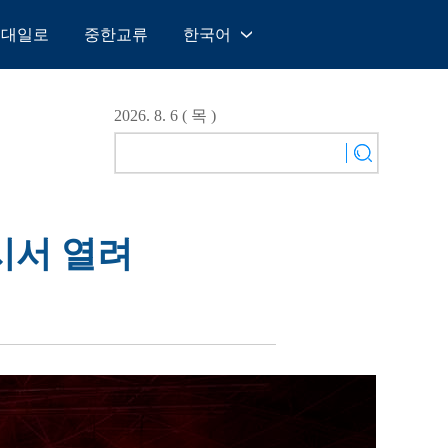
일대일로
중한교류
한국어
中文
English
2026. 8. 6 ( 목 )
Español
Français
Русский
عربى
시서 열려
日本語
한국어
Deutsch
Português