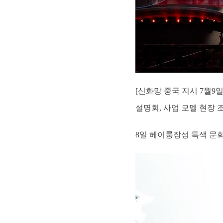
[신화망 중국 지시 7월9
설명회, 사업 모델 현장 
8일 헤이룽장성 특색 문화