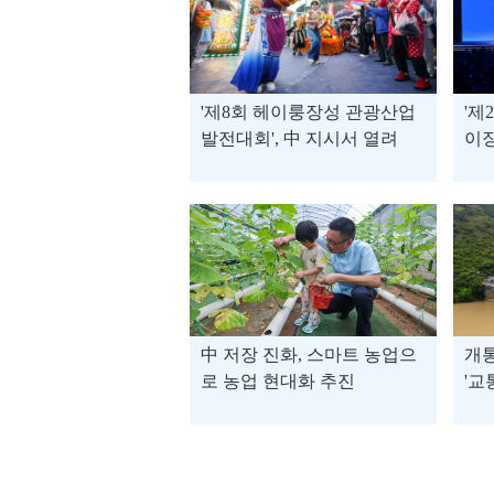
'제8회 헤이룽장성 관광산업
'제
발전대회', 中 지시서 열려
이
中 저장 진화, 스마트 농업으
개통
로 농업 현대화 추진
'교