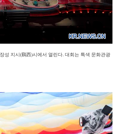
이룽장성 지시(鷄西)시에서 열린다. 대회는 특색 문화관광