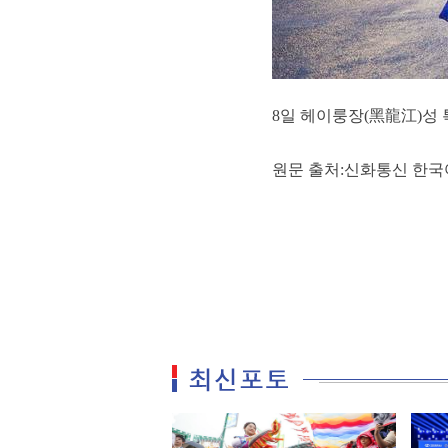
8일 헤이룽장(黑龍江)성
원문 출처:신화통신 한국