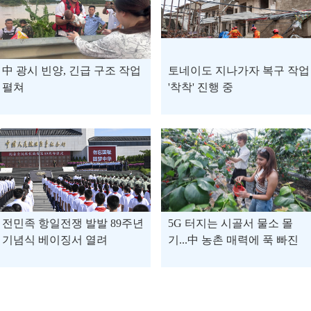
中 광시 빈양, 긴급 구조 작업
토네이도 지나가자 복구 작업
펼쳐
'착착' 진행 중
전민족 항일전쟁 발발 89주년
5G 터지는 시골서 물소 몰
기념식 베이징서 열려
기...中 농촌 매력에 푹 빠진
외국인 관광객