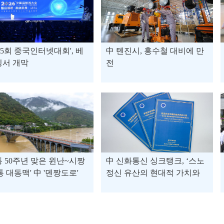
25회 중국인터넷대회', 베
中 톈진시, 홍수철 대비에 만
징서 개막
전
 50주년 맞은 윈난~시짱
中 신화통신 싱크탱크, ‘스노
통 대동맥' 中 '뎬짱도로'
정신 유산의 현대적 가치와
세계적 의미’ 보고서 발표