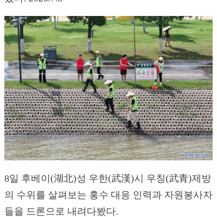
8일 후베이(湖北)성 우한(武漢)시 우칭(武青)제방
의 수위를 살펴보는 홍수 대응 인력과 자원봉사자
들을 드론으로 내려다봤다.