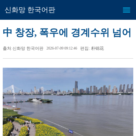
신화망 한국어판
中 창장, 폭우에 경계수위 넘어
출처:신화망 한국어판
2026-07-09 09:12:46
편집: 朴锦花