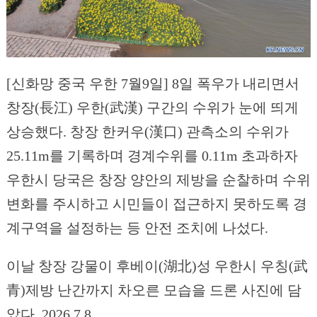
[신화망 중국 우한 7월9일] 8일 폭우가 내리면서
창장(長江) 우한(武漢) 구간의 수위가 눈에 띄게
상승했다. 창장 한커우(漢口) 관측소의 수위가
25.11m를 기록하며 경계수위를 0.11m 초과하자
우한시 당국은 창장 양안의 제방을 순찰하며 수위
변화를 주시하고 시민들이 접근하지 못하도록 경
계구역을 설정하는 등 안전 조치에 나섰다.
이날 창장 강물이 후베이(湖北)성 우한시 우칭(武
青)제방 난간까지 차오른 모습을 드론 사진에 담
았다. 2026.7.8