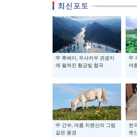
中 후베이, 우샤커우 관광지
中
에 펼쳐진 황금빛 협곡
여
中 간쑤, 여름 치롄산의 그림
한국
같은 풍경
펫산