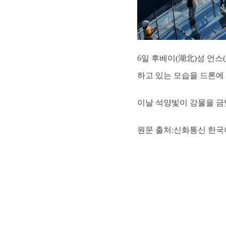
6일 후베이(湖北)성 언
하고 있는 모습을 드론에
이날 석양빛이 강물을 금빛
원문 출처:신화통신 한국