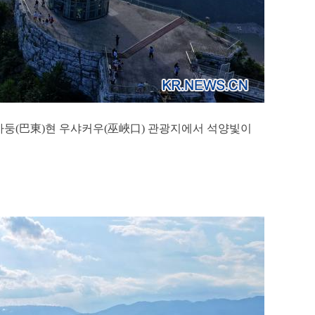
주 바둥(巴東)현 우샤커우(巫峽口) 관광지에서 석양빛이