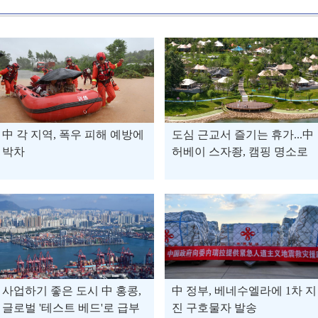
中 각 지역, 폭우 피해 예방에
도심 근교서 즐기는 휴가...中
박차
허베이 스자좡, 캠핑 명소로
부상
사업하기 좋은 도시 中 홍콩,
中 정부, 베네수엘라에 1차 지
글로벌 '테스트 베드'로 급부
진 구호물자 발송