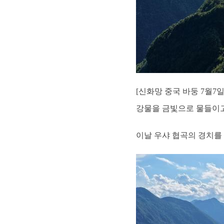
[신화망 중국 바둥 7월7
강물을 금빛으로 물들이고
이날 우샤 협곡의 경치를 감