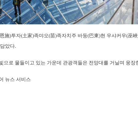
스(恩施)투자(土家)족먀오(苗)족자치주 바둥(巴東)현 우샤커우(巫
 담았다.
으로 물들이고 있는 가운데 관광객들은 전망대를 거닐며 웅장한 자연
어 뉴스 서비스