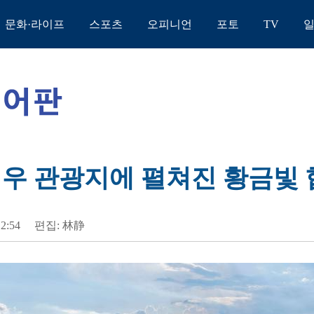
문화·라이프
스포츠
오피니언
포토
TV
커우 관광지에 펼쳐진 황금빛
12:54
편집: 林静