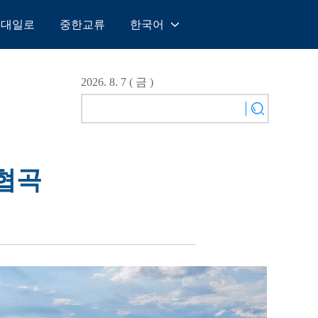
일대일로
중한교류
한국어
中文
English
2026. 8. 7 ( 금 )
Español
Français
Русский
عربى
 협곡
日本語
한국어
Deutsch
Português