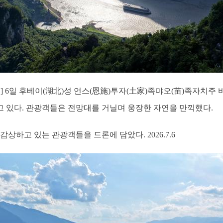
일] 6일 후베이(湖北)성 언스(恩施)투자(土家)족먀오(苗)족자치
 있다. 관광객들은 전망대를 거닐며 웅장한 자연을 만끽했다.
상하고 있는 관광객들을 드론에 담았다. 2026.7.6