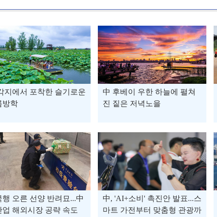
 각지에서 포착한 슬기로운
中 후베이 우한 하늘에 펼쳐
름방학
진 짙은 저녁노을
행 오른 선양 반려묘...中
中, 'AI+소비' 촉진안 발표...스
업 해외시장 공략 속도
마트 가전부터 맞춤형 관광까