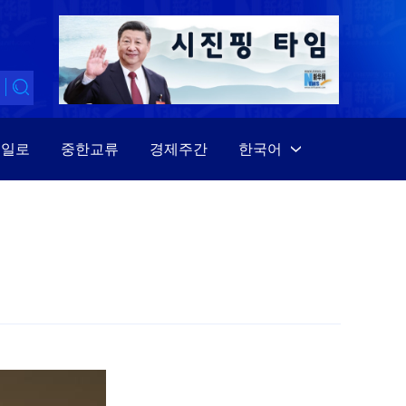
대일로
중한교류
경제주간
한국어
中文
English
Español
Français
Русский
عربى
日本語
한국어
Deutsch