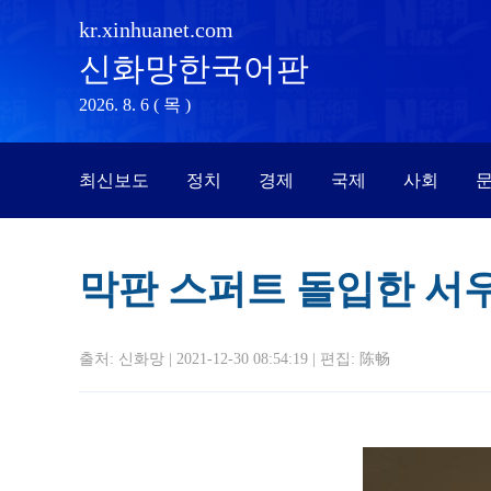
kr.xinhuanet.com
신화망한국어판
2026. 8. 6 ( 목 )
최신보도
정치
경제
국제
사회
문
막판 스퍼트 돌입한 서
출처: 신화망 | 2021-12-30 08:54:19 | 편집:
陈畅