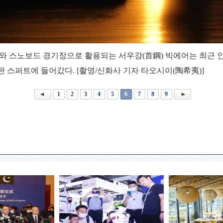
키와 스노보드 경기장으로 활용되는 서우강(首鋼) 빅에어는 최근 
판 스퍼트에 들어갔다. [촬영/신화사 기자 타오시이(陶希夷)]
1
2
3
4
5
6
7
8
9