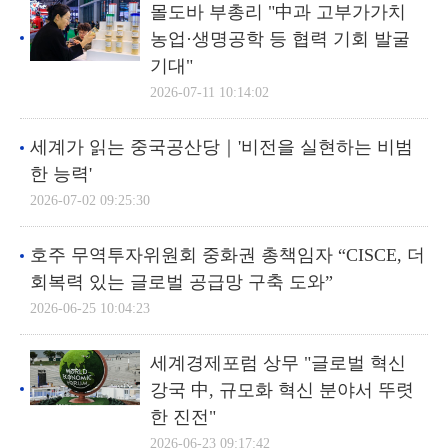
몰도바 부총리 "中과 고부가가치
농업·생명공학 등 협력 기회 발굴
기대"
2026-07-11 10:14:02
세계가 읽는 중국공산당｜'비전을 실현하는 비범
한 능력'
2026-07-02 09:25:30
호주 무역투자위원회 중화권 총책임자 “CISCE, 더
회복력 있는 글로벌 공급망 구축 도와”
2026-06-25 10:04:23
세계경제포럼 상무 "글로벌 혁신
강국 中, 규모화 혁신 분야서 뚜렷
한 진전"
2026-06-23 09:17:42