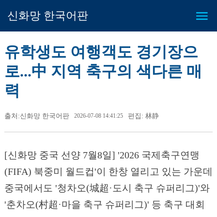
신화망 한국어판
유학생도 여행객도 경기장으
로...中 지역 축구의 색다른 매
력
출처:신화망 한국어판
2026-07-08 14:41:25
편집: 林静
[신화망 중국 선양 7월8일] '2026 국제축구연맹
(FIFA) 북중미 월드컵'이 한창 열리고 있는 가운데
중국에서도 '청차오(城超·도시 축구 슈퍼리그)'와
'춘차오(村超·마을 축구 슈퍼리그)' 등 축구 대회