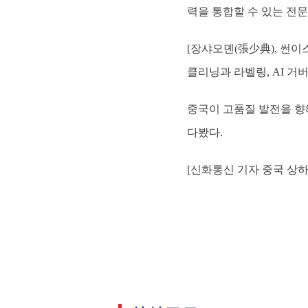
력을 통합할 수 있는 전
[장샤오뎬(張少典), 썬이스
클리닝과 라벨링, AI 
중국이 고품질 발전을 향
다봤다.
[신화통신 기자 중국 상하