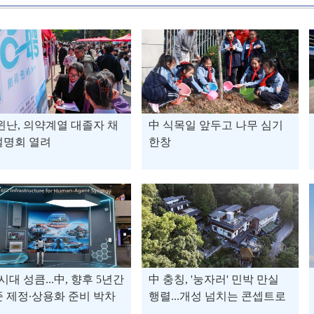
윈난, 의약계열 대졸자 채
中 식목일 앞두고 나무 심기
설명회 열려
한창
 시대 성큼...中, 향후 5년간
中 충칭, '눙자러' 민박 만실
 제정∙상용화 준비 박차
행렬...개성 넘치는 콘셉트로
관광객 사로잡아