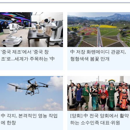
'중국 제조'에서 '중국 창
中 저장 화톈메이디 관광지,
조'로...세계가 주목하는 '中
형형색색 봄꽃 만개
혁신'
中 각지, 본격적인 영농 작업
[양회] 中 전국 양회에서 활약
에 한창
하는 소수민족 대표∙위원