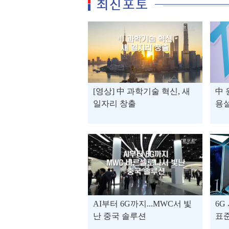
[영상] 中 과학기술 혁신, 새
中 
일자리 창출
용
AI부터 6G까지...MWC서 빛
6G
난 중국 솔루션
표준