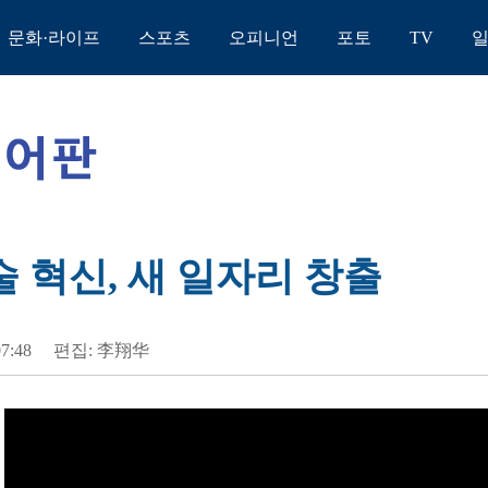
문화·라이프
스포츠
오피니언
포토
TV
술 혁신, 새 일자리 창출
07:48
편집: 李翔华