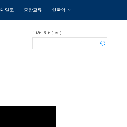
일대일로
중한교류
한국어
中文
English
2026. 8. 6 ( 목 )
Español
Français
Русский
عربى
日本語
한국어
Deutsch
Português