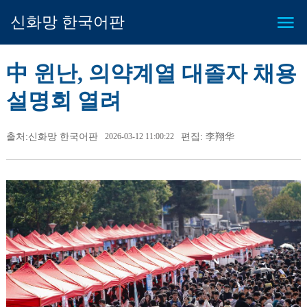
신화망 한국어판
中 윈난, 의약계열 대졸자 채용
설명회 열려
출처:신화망 한국어판
2026-03-12 11:00:22
편집: 李翔华