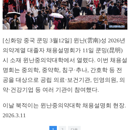
[신화망 중국 쿤밍 3월12일] 윈난(雲南)성 2026년
의약계열 대졸자 채용설명회가 11일 쿤밍(昆明)
시 소재 윈난중의약대학에서 열렸다. 이번 채용설
명회는 중의학, 중약학, 침구·추나, 간호학 등 전
공을 대상으로 공립 의료·보건기관, 민영의원, 의
약·건강기업 등 여러 기관이 참여했다.
이날 북적이는 윈난중의약대학 채용설명회 현장.
2026.3.11
1
2
다음