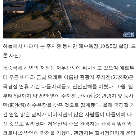
하늘에서 내려다 본 주자젠 둥사만 해수욕장(10월5일 촬영, 드
론 사진)
동중국해 해변의 저장성 저우산시에 위치하고 있으며 예로부
터 푸른 바다와 금빛 모래로 이름난 관광지 주자젠(朱家尖)은
국경절 연휴 기간 나들이객들로 인산인해를 이뤘다. 10월1일
부터 5일까지 약 20만 명이 주자젠 난사(南沙) 관광지 및 둥사
만(東沙灣) 해수욕장을 찾은 것으로 집계됐다. 올해 국경절 기
간 연일 맑은 날씨가 이어지면서 많은 사람들이 나들이에 나
선 것으로 알려졌다. 저우산의 주요 관광지는 관광객 맞이와
코로나19 방역에 만전을 기했다. 관광지는 질서정연하게 운영