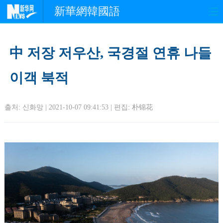
新華網韓國語
홈페이지
최신뉴스
정치
中 저장 저우산, 국경절 연휴 나들
경제
사회
포토
이객 북적
중한교류
핫 TV
문화
출처: 신화망 | 2021-10-07 09:41:53 | 편집:
朴锦花
연예
관광
오피니언
생생 중국어