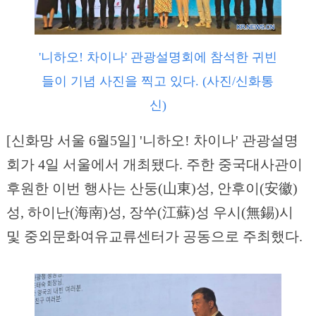
'니하오! 차이나' 관광설명회에 참석한 귀빈
들이 기념 사진을 찍고 있다. (사진/신화통
신)
[신화망 서울 6월5일] '니하오! 차이나' 관광설명
회가 4일 서울에서 개최됐다. 주한 중국대사관이
후원한 이번 행사는 산둥(山東)성, 안후이(安徽)
성, 하이난(海南)성, 장쑤(江蘇)성 우시(無錫)시
및 중외문화여유교류센터가 공동으로 주최했다.