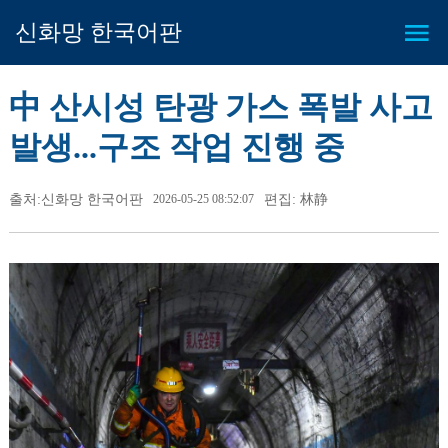
신화망 한국어판
中 산시성 탄광 가스 폭발 사고
발생...구조 작업 진행 중
출처:신화망 한국어판
2026-05-25 08:52:07
편집: 林静