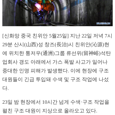
[신화망 중국 친위안 5월25일] 지난 22일 저녁 7시
29분 산시(山西)성 창즈(長治)시 친위안(沁源)현
에 위치한 퉁저우(通洲)그룹 류선위(留神峪)석탄
업회사 갱도 아래에서 가스 폭발 사고가 일어나
중대한 인명 피해가 발생했다. 이에 현장에 구조
대원들이 긴급 투입돼 수색 및 구조 작업에 나섰
다.
23일 밤 현장에서 10시간 넘게 수색·구조 작업을
펼친 구조 대원이 지상으로 올라오고 있다.