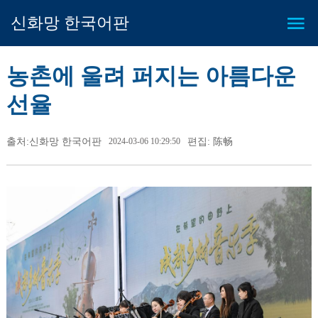
신화망 한국어판
농촌에 울려 퍼지는 아름다운
선율
출처:신화망 한국어판
2024-03-06 10:29:50
편집: 陈畅