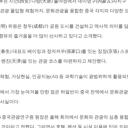
루는 시안(西安) 다탕(大唐) 불야성에서 네이멍구(內蒙古)자치구
 관광 몰입형 체험까지. 문화관광을 융합한 중국 각지의 다양한 
建明) 위원은 청두(成都)가 공원 도시를 건설하고 역사적 의미를 
향유의 즐거움을 더 많이 선사하고 있다고 소개했다.
王春生) 대표도 베이징과 장자커우(張家口)를 잇는 징장(京張) 
 톈진(天津)을 잇는 관광 코스를 마련하자고 제안했다.
체험, 가상현실, 인공지능(AI) 등 과학기술이 광범위하게 활용
풍에서 가장 눈여겨볼 만한 점은 하얼빈이 중국 전역에서 문화관광
 사실이다.
) 중국관광연구원 원장은 올해 회의에서 문화와 관광의 심층 융합
 것이라고 전했다. 그러면서 호텔, 펜션 등 시설 이용에 있어 프