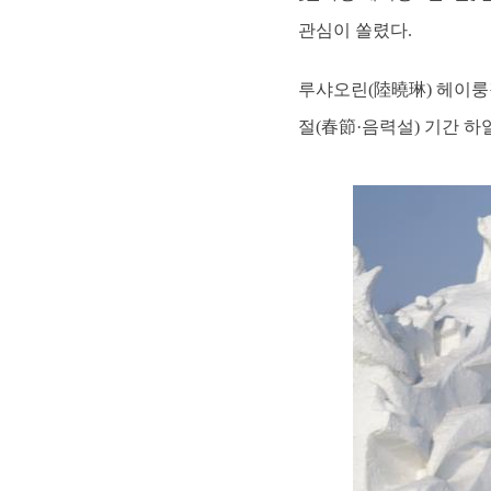
관심이 쏠렸다.
루샤오린(陸曉琳) 헤이룽
절(春節·음력설) 기간 하