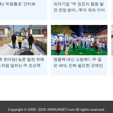
회) '위원통로' 인터뷰
외자기업 "中 징진지 협동 발
전 전망 밝아...투자 계속 이어
갈 것"
족 한마당] 농촌 발전 위해
명품백 대신 쇼핑백?...中 젊
처럼 일하는 中 조선족
은 세대, 진짜 필요한 곳에만
인대 대표
돈 쓴다
Copyright © 2000- 2026 XINHUANET.com All rights reserved.