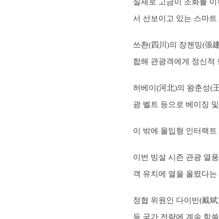
실제로 고금이 조화를 이
서 선보이고 있는 스마트
쓰촨(四川)의 장젠밍(張
합해 관광객에게 정신적 
허베이(河北)의 왕춘성(
광 벨트 등으로 베이징 및
이 밖에 몰입형 인터랙트 
이번 빙설 시즌 관광 열
객 유치에 열을 올렸다는
정협 위원인 다이빈(戴斌
등 국가 전략에 계속 힘쓸