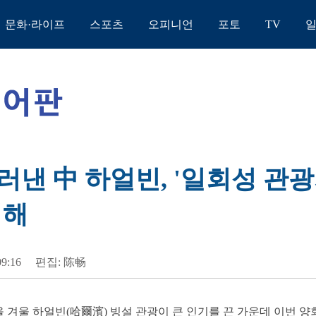
문화·라이프
스포츠
오피니언
포토
TV
낸 中 하얼빈, '일회성 관광
꾀해
09:16
편집: 陈畅
 올 겨울 하얼빈(哈爾濱) 빙설 관광이 큰 인기를 끈 가운데 이번