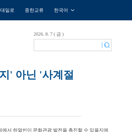
일대일로
중한교류
한국어
中文
English
2026. 8. 7 ( 금 )
Español
Français
Русский
عربى
지' 아닌 '사계절
日本語
한국어
Deutsch
Português
 양회에서 하얼빈이 문화관광 발전을 촉진할 수 있을지에