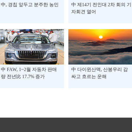
中, 경칩 앞두고 분주한 농민
中 제14기 전인대 2차 회의 기
자회견 열어
中 FAW, 1~2월 자동차 판매
中 다이윈산맥, 산봉우리 감
량 전년比 17.7% 증가
싸고 흐르는 운해