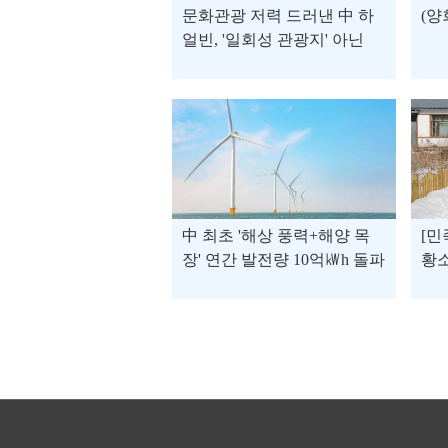
문화관광 저력 드러낸 中 하
(양
얼빈, '일회성 관광지' 아닌
'사계절 관광지'로 발전 꾀해
中 최초 '해상 풍력+해양 목
[민
장' 연간 발전량 10억㎾h 돌파
황소
전망
전