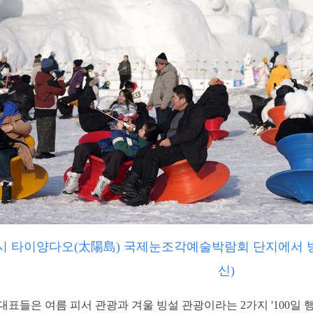
)시 타이양다오(太陽島) 국제눈조각예술박람회 단지에서 
신)
표들은 여름 피서 관광과 겨울 빙설 관광이라는 2가지 '100일