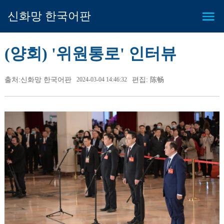
신화망 한국어판
(양회) '위원통로' 인터뷰
출처:신화망 한국어판
2024-03-04 14:46:32
편집: 陈畅