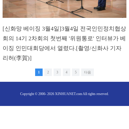
[신화망 베이징 3월4일]3월4일 전국인민정치협상
회의 14기 2차회의 첫번째 '위원통로' 인터뷰가 베
이징 인민대회당에서 열렸다.[촬영/신화사 기자
리허(李賀)]
1
2
3
4
5
다음
Copyright © 2000- 2026 XINHUANET.com All rights reserved.