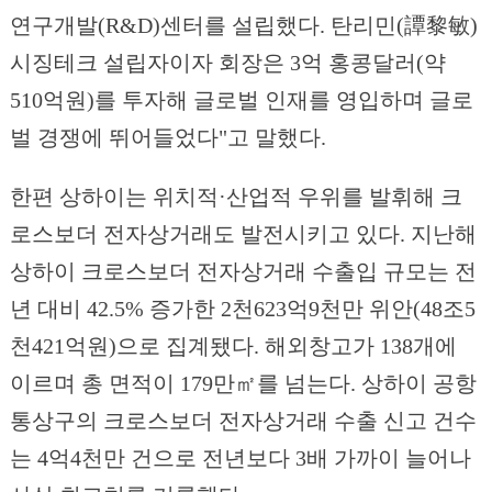
연구개발(R&D)센터를 설립했다. 탄리민(譚黎敏)
시징테크 설립자이자 회장은 3억 홍콩달러(약
510억원)를 투자해 글로벌 인재를 영입하며 글로
벌 경쟁에 뛰어들었다"고 말했다.
한편 상하이는 위치적·산업적 우위를 발휘해 크
로스보더 전자상거래도 발전시키고 있다. 지난해
상하이 크로스보더 전자상거래 수출입 규모는 전
년 대비 42.5% 증가한 2천623억9천만 위안(48조5
천421억원)으로 집계됐다. 해외창고가 138개에
이르며 총 면적이 179만㎡를 넘는다. 상하이 공항
통상구의 크로스보더 전자상거래 수출 신고 건수
는 4억4천만 건으로 전년보다 3배 가까이 늘어나