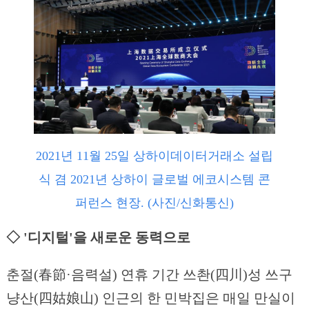
2021년 11월 25일 상하이데이터거래소 설립
식 겸 2021년 상하이 글로벌 에코시스템 콘
퍼런스 현장. (사진/신화통신)
◇ '디지털'을 새로운 동력으로
춘절(春節·음력설) 연휴 기간 쓰촨(四川)성 쓰구
냥산(四姑娘山) 인근의 한 민박집은 매일 만실이