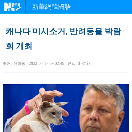
新華網韓國語
홈페이지
최신뉴스
정치
캐나다 미시소거, 반려동물 박람
경제
사회
포토
회 개최
중한교류
핫 TV
문화
출처: 신화망 | 2022-04-17 09:02:49 | 편집:
朴锦花
연예
관광
오피니언
생생 중국어