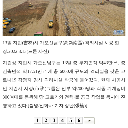
13일 지린(吉林)시 가오신남구(高新南區) 격리시설 시공 현
장.2022.3.13(드론 사진)
지린성 지린시 가오신남구는 13일 총 부지면적 약43만㎡, 총
건축면적 약17.51만㎡에 총 6000개 규모의 격리실을 갖춘 코
로나19 감염자 임시 격리시설 착공에 들어갔다. 현재 시공사
인 지린시 시정(市政)그룹은 인부 약2000명과 각종 기계장비
300여대를 동원해 땅 고르기와 전력∙물 공급 작업을 동시에 진
행하고 있다.[촬영/신화사 기자 장난(張楠)]
1
2
3
4
5
6