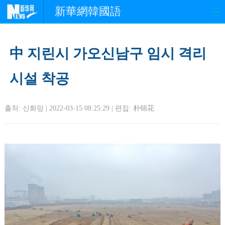
新華網韓國語
홈페이지
최신뉴스
정치
中 지린시 가오신남구 임시 격리
경제
사회
포토
시설 착공
중한교류
핫 TV
문화
출처: 신화망 | 2022-03-15 08:25:29 | 편집:
朴锦花
연예
관광
오피니언
생생 중국어