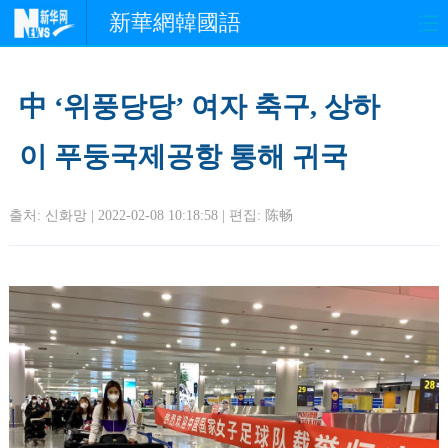
新華網韓國語
홈페이지
최신뉴스
정치
中 ‘위풍당당’ 여자 축구, 상하
경제
사회
포토
이 푸둥국제공항 통해 귀국
중한교류
핫 TV
문화
출처: 신화망 | 2022-02-08 10:18:58 | 편집:
陈畅
연예
관광
오피니언
생생 중국어