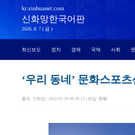
kr.xinhuanet.com
신화망한국어판
2026. 8. 7 ( 금 )
최신보도
정치
경제
국제
사회
문
‘우리 동네’ 문화스포
출처: 신화망 | 2022-01-20 08:56:12 | 편집:
陈畅