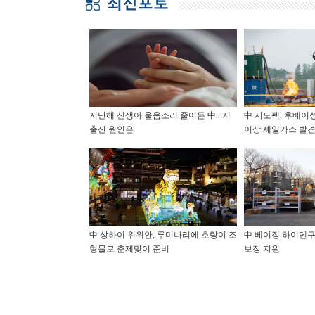
지난해 신생아 울음소리 줄어든 中...저
中 시노펙, 후베이
출산 원인은
이상 셰일가스 발
中 상하이 위위안, 루미나리에 호랑이 조
中 베이징 하이뎬구
형물로 춘제맞이 준비
보장 지원