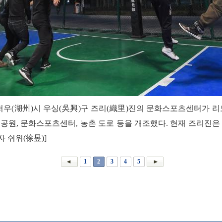
후저우(湖州)시 우싱(吳興)구 즈리(織里)진의 문화스포츠센터가 
, 공원, 문화스포츠센터, 농촌 도로 등을 개조했다. 현재 즈리진
자 쉬위(徐昱)]
1
2
3
4
5