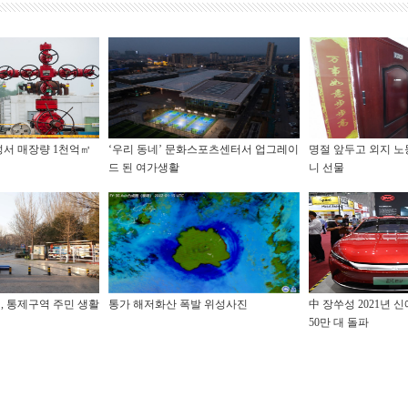
성서 매장량 1천억㎥
‘우리 동네’ 문화스포츠센터서 업그레이
명절 앞두고 외지 
견
드 된 여가생활
니 선물
, 통제구역 주민 생활
통가 해저화산 폭발 위성사진
中 장쑤성 2021년 
50만 대 돌파