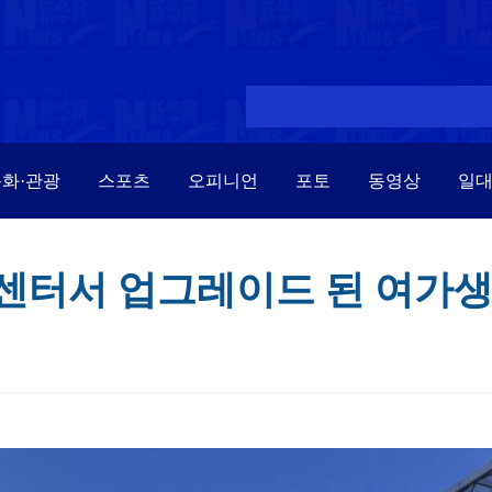
화·관광
스포츠
오피니언
포토
동영상
일
츠센터서 업그레이드 된 여가