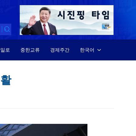
대일로
중한교류
경제주간
한국어
中文
English
생활
Español
Français
Русский
عربى
日本語
한국어
Deutsch