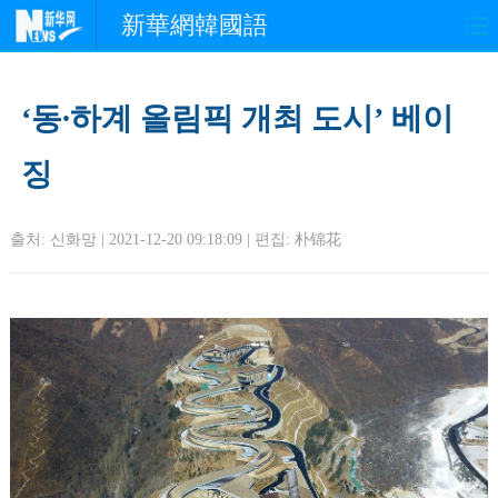
新華網韓國語
홈페이지
최신뉴스
정치
‘동∙하계 올림픽 개최 도시’ 베이
경제
사회
포토
징
중한교류
핫 TV
문화
출처: 신화망 | 2021-12-20 09:18:09 | 편집:
朴锦花
연예
관광
오피니언
생생 중국어