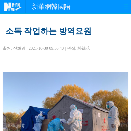
新華網韓國語
홈페이지
최신뉴스
정치
소독 작업하는 방역요원
경제
사회
포토
출처: 신화망 | 2021-10-30 09:56:40 | 편집:
朴锦花
중한교류
핫 TV
문화
연예
관광
오피니언
생생 중국어