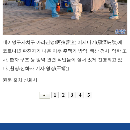
네이멍구자치구 아라산맹(阿拉善盟) 어지나기(額濟納旗)에
코로나19 확진자가 나온 이후 주택가 방역, 핵산 검사, 역학 조
사, 환자 구조 등 방역 관련 작업들이 질서 있게 진행되고 있
다.[촬영/신화사 기자 왕징(王靖)]
원문 출처:신화사
1
2
3
4
5