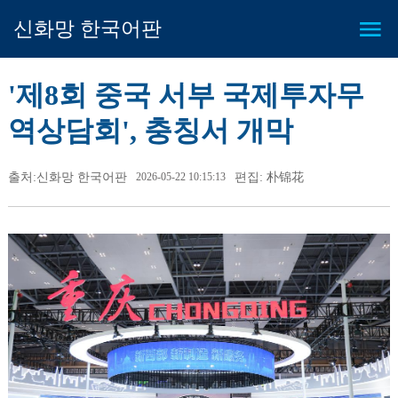
신화망 한국어판
'제8회 중국 서부 국제투자무
역상담회', 충칭서 개막
출처:신화망 한국어판
2026-05-22 10:15:13
편집: 朴锦花