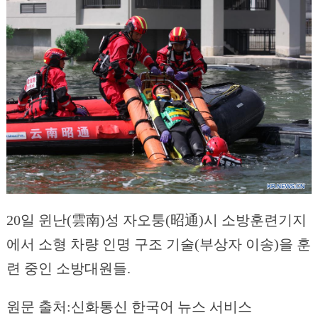
20일 윈난(雲南)성 자오퉁(昭通)시 소방훈련기지
에서 소형 차량 인명 구조 기술(부상자 이송)을 훈
련 중인 소방대원들.
원문 출처:신화통신 한국어 뉴스 서비스