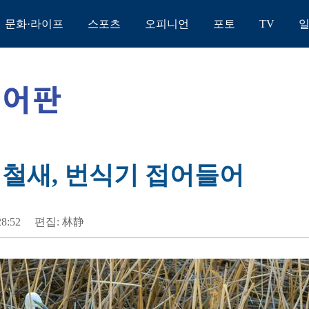
문화·라이프
스포츠
오피니언
포토
TV
 철새, 번식기 접어들어
28:52
편집: 林静