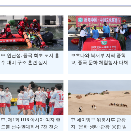
中 윈난성, 중국 최초 도시 홍
보츠나와 북서부 지역 중학
수 대비 구조 훈련 실시
교, 중국 문화 체험행사 다채
中, 제1회 U16 아시아 여자 핸
中 네이멍구 위룽사후 관광
드볼 선수권대회서 7전 전승
지, '문화·생태·관광' 융합 발