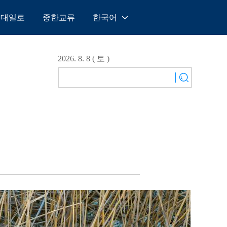
일대일로
중한교류
한국어
中文
English
2026. 8. 8 ( 토 )
Español
Français
Русский
عربى
日本語
한국어
Deutsch
Português