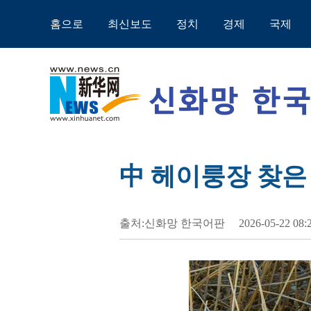
홈으로
최신보도
정치
경제
국제
中 헤이룽장 찾은
출처:신화망 한국어판
2026-05-22 08: