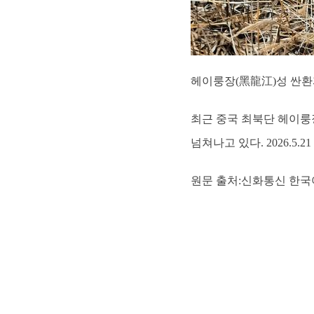
헤이룽장(黑龍江)성 싼환
최근 중국 최북단 헤이룽
넘쳐나고 있다. 2026.5.21
원문 출처:신화통신 한국