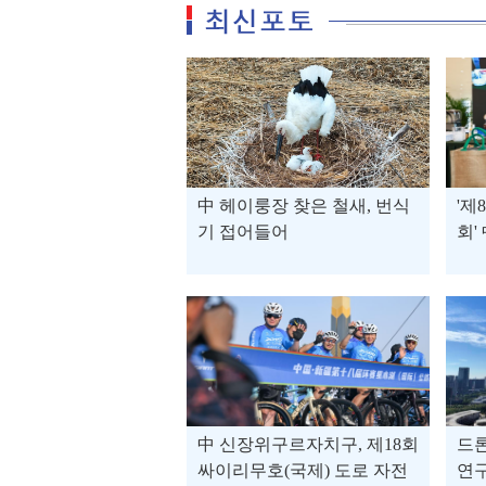
中 헤이룽장 찾은 철새, 번식
'제
기 접어들어
회'
中 신장위구르자치구, 제18회
드론
싸이리무호(국제) 도로 자전
연구