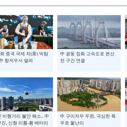
8회 중국 국제 차(茶) 박람
中 광둥 칭화 고속도로 본선
 中 항저우서 열려
전 구간 연결
 비행거리 불안 해소...中
中 구이저우 두윈, 극심한 폭
진, 신형 리튬-황 배터리
우로 물난리