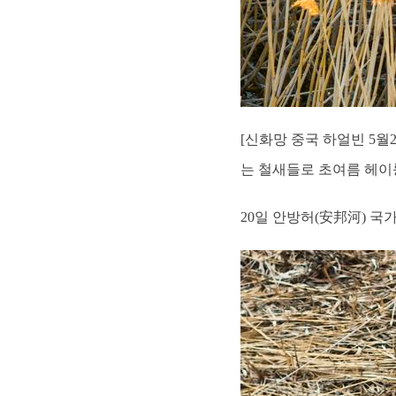
[신화망 중국 하얼빈 5
는 철새들로 초여름 헤이
20일 안방허(安邦河) 국가