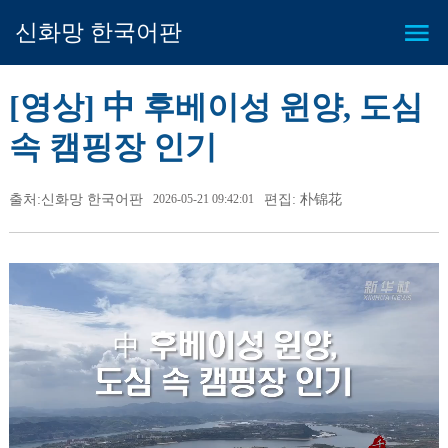
신화망 한국어판
[영상] 中 후베이성 윈양, 도심
속 캠핑장 인기
출처:신화망 한국어판
2026-05-21 09:42:01
편집: 朴锦花