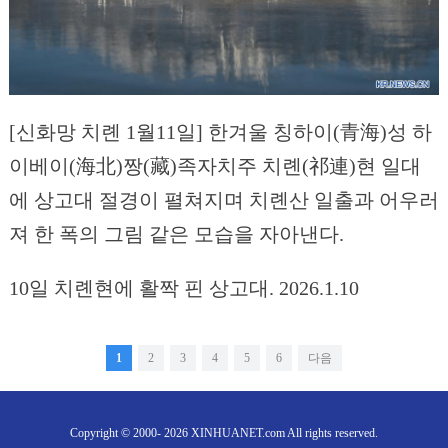
[신화망 치롄 1월11일] 한겨울 칭하이(青海)성 하
이베이(海北)짱(藏)족자치주 치롄(祁連)현 일대
에 상고대 절경이 펼쳐지며 치롄산 일출과 어우러
져 한 폭의 그림 같은 모습을 자아낸다.
10일 치롄현에 활짝 핀 상고대. 2026.1.10
1
2
3
4
5
6
다음
Copyright © 2000- 2026 XINHUANET.com All rights reserved.