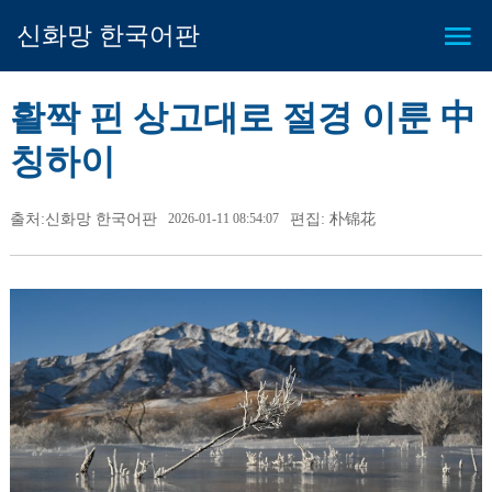
신화망 한국어판
활짝 핀 상고대로 절경 이룬 中
칭하이
출처:신화망 한국어판
2026-01-11 08:54:07
편집: 朴锦花