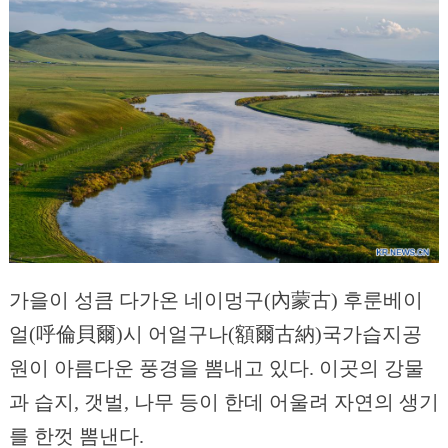
가을이 성큼 다가온 네이멍구(內蒙古) 후룬베이
얼(呼倫貝爾)시 어얼구나(額爾古納)국가습지공
원이 아름다운 풍경을 뽐내고 있다. 이곳의 강물
과 습지, 갯벌, 나무 등이 한데 어울려 자연의 생기
를 한껏 뽐낸다.