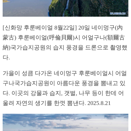
[신화망 후룬베이얼 8월22일] 20일 네이멍구(內
蒙古) 후룬베이얼(呼倫貝爾)시 어얼구나(額爾古
納)국가습지공원의 습지 풍경을 드론으로 촬영했
다.
가을이 성큼 다가온 네이멍구 후룬베이얼시 어얼
구나국가습지공원이 아름다운 풍경을 뽐내고 있
다. 이곳의 강물과 습지, 갯벌, 나무 등이 한데 어
울려 자연의 생기를 한껏 뽐낸다. 2025.8.21