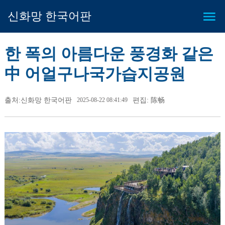
신화망 한국어판
한 폭의 아름다운 풍경화 같은
中 어얼구나국가습지공원
출처:신화망 한국어판
2025-08-22 08:41:49
편집: 陈畅