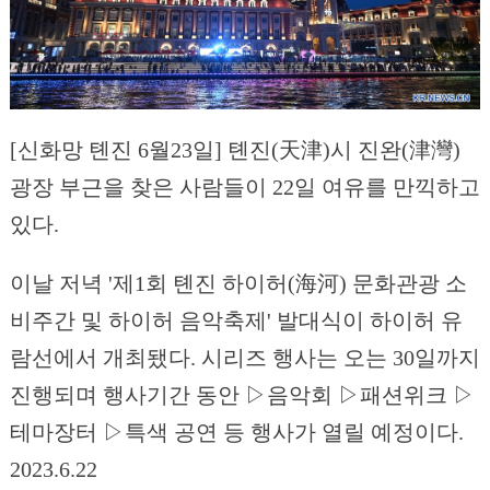
[신화망 톈진 6월23일] 톈진(天津)시 진완(津灣)
광장 부근을 찾은 사람들이 22일 여유를 만끽하고
있다.
이날 저녁 '제1회 톈진 하이허(海河) 문화관광 소
비주간 및 하이허 음악축제' 발대식이 하이허 유
람선에서 개최됐다. 시리즈 행사는 오는 30일까지
진행되며 행사기간 동안 ▷음악회 ▷패션위크 ▷
테마장터 ▷특색 공연 등 행사가 열릴 예정이다.
2023.6.22