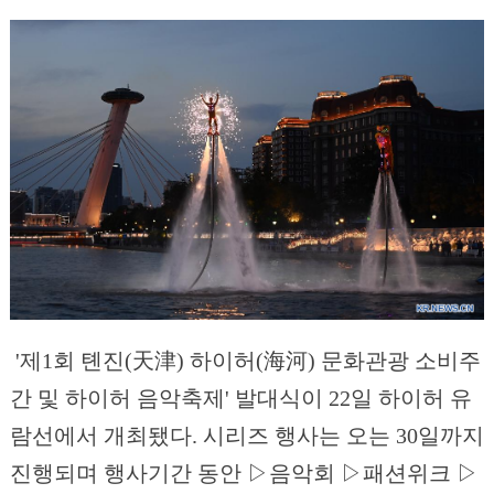
'제1회 톈진(天津) 하이허(海河) 문화관광 소비주
간 및 하이허 음악축제' 발대식이 22일 하이허 유
람선에서 개최됐다. 시리즈 행사는 오는 30일까지
진행되며 행사기간 동안 ▷음악회 ▷패션위크 ▷