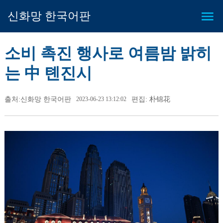
신화망 한국어판
소비 촉진 행사로 여름밤 밝히
는 中 톈진시
출처:신화망 한국어판
2023-06-23 13:12:02
편집: 朴锦花