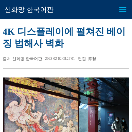
신화망 한국어판
4K 디스플레이에 펼쳐진 베이
징 법해사 벽화
출처:신화망 한국어판
2023-02-02 08:27:01
편집: 陈畅