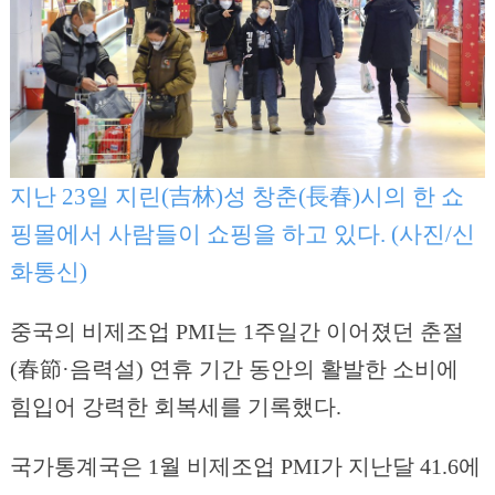
지난 23일 지린(吉林)성 창춘(長春)시의 한 쇼
핑몰에서 사람들이 쇼핑을 하고 있다. (사진/신
화통신)
중국의 비제조업 PMI는 1주일간 이어졌던 춘절
(春節·음력설) 연휴 기간 동안의 활발한 소비에
힘입어 강력한 회복세를 기록했다.
국가통계국은 1월 비제조업 PMI가 지난달 41.6에