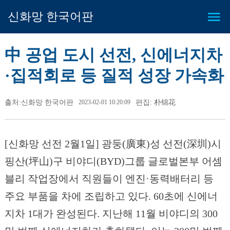
신화망 한국어판
中 공업 도시 선전, 신에너지차
·집적회로 등 질적 성장 가속화
출처:신화망 한국어판
2023-02-01 10:20:09
편집: 朴锦花
[신화망 선전 2월1일] 광둥(廣東)성 선전(深圳)시
핑산(坪山)구 비야디(BYD)그룹 글로벌본부 어셈
블리 작업장에서 직원들이 엔진·동력배터리 등
주요 부품을 차에 조립하고 있다. 60초에 신에너
지차 1대가 완성된다. 지난해 11월 비야디의 300