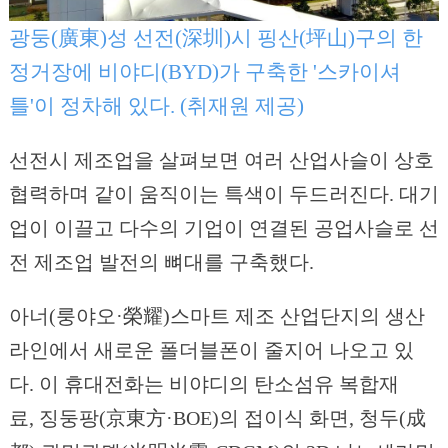
광둥(廣東)성 선전(深圳)시 핑산(坪山)구의 한
정거장에 비야디(BYD)가 구축한 '스카이셔
틀'이 정차해 있다. (취재원 제공)
선전시 제조업을 살펴보면 여러 산업사슬이 상호
협력하며 같이 움직이는 특색이 두드러진다. 대기
업이 이끌고 다수의 기업이 연결된 공업사슬로 선
전 제조업 발전의 뼈대를 구축했다.
아너(룽야오·榮耀)스마트 제조 산업단지의 생산
라인에서 새로운 폴더블폰이 줄지어 나오고 있
다. 이 휴대전화는 비야디의 탄소섬유 복합재
료, 징둥팡(京東方·BOE)의 접이식 화면, 청두(成