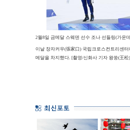
2월8일 금메달 스웨덴 선수 조나 선들링(가운데
이날 장자커우(張家口) 국립크로스컨트리센터에
메달을 차지했다. [촬영/신화사 기자 왕쑹(王松)