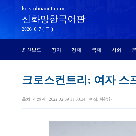
kr.xinhuanet.com
신화망한국어판
2026. 8. 7 ( 금 )
최신보도
정치
경제
국제
사회
문
크로스컨트리: 여자 스
출처: 신화망 | 2022-02-09 11:03:34 | 편집:
朴锦花