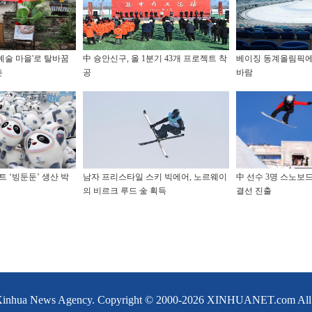
'예술 마을'로 탈바꿈
中 슝안신구, 올 1분기 43개 프로젝트 착
베이징 동계올림픽에
촌
공
바람
 ‘빙둔둔’ 생산 박
남자 프리스타일 스키 빅에어, 노르웨이
中 선수 3명 스노보
의 비르크 루드 金 획득
결선 진출
Xinhua News Agency. Copyright © 2000-
2026 XINHUANET.com All ri