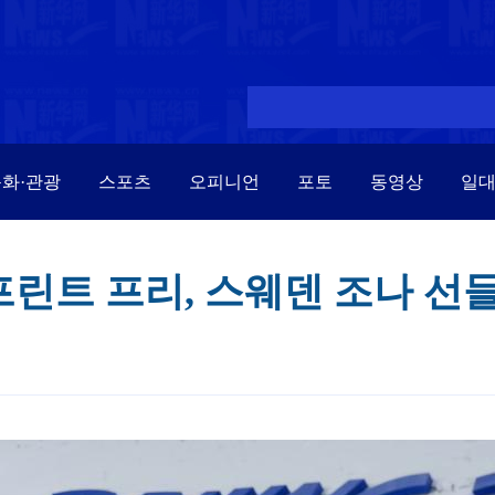
화·관광
스포츠
오피니언
포토
동영상
일
프린트 프리, 스웨덴 조나 선