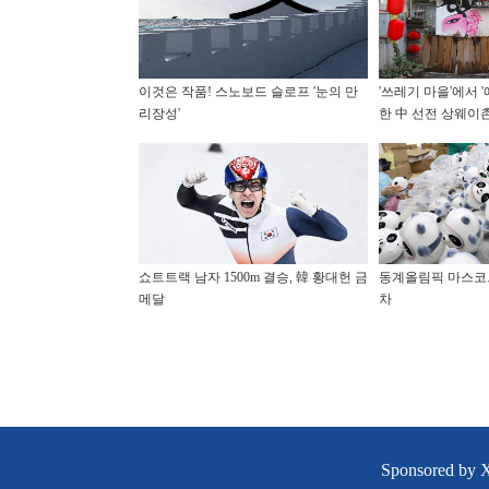
이것은 작품! 스노보드 슬로프 '눈의 만
'쓰레기 마을'에서 
리장성'
한 中 선전 상웨이
쇼트트랙 남자 1500m 결승, 韓 황대헌 금
동계올림픽 마스코트
메달
차
Sponsored by 