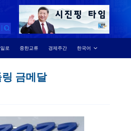
대일로
중한교류
경제주간
한국어
中文
English
들링 금메달
Español
Français
Русский
عربى
日本語
한국어
Deutsch