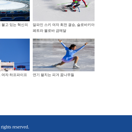
 불고 있는 혁신의
알파인 스키 여자 회전 결승, 슬로바키아
페트라 블로바 금메달
드 여자 하프파이프
연기 펼치는 피겨 꿈나무들
ghts reserved.