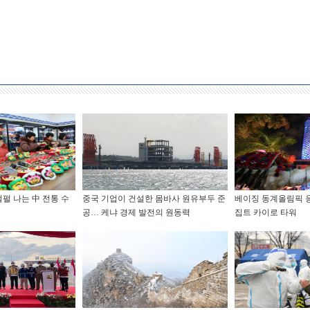
펄 나는 中 전통 수
중국 기업이 건설한 몸바사 원유부두 준
베이징 동계올림픽 응
공… 케냐 경제 발전의 원동력
집트 카이로 타워