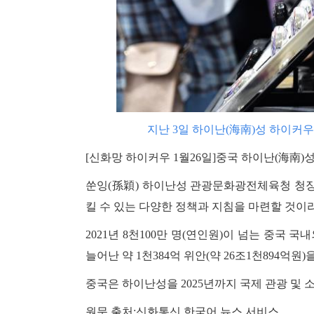
지난 3일 하이난(海南)성 하이커우
[신화망 하이커우 1월26일]중국 하이난(海南)성
쑨잉(孫穎) 하이난성 관광문화광전체육청 청장
킬 수 있는 다양한 정책과 지침을 마련할 것이
2021년 8천100만 명(연인원)이 넘는 중국 국
늘어난 약 1천384억 위안(약 26조1천894억원)
중국은 하이난성을 2025년까지 국제 관광 및 
원문 출처:신화통신 한국어 뉴스 서비스