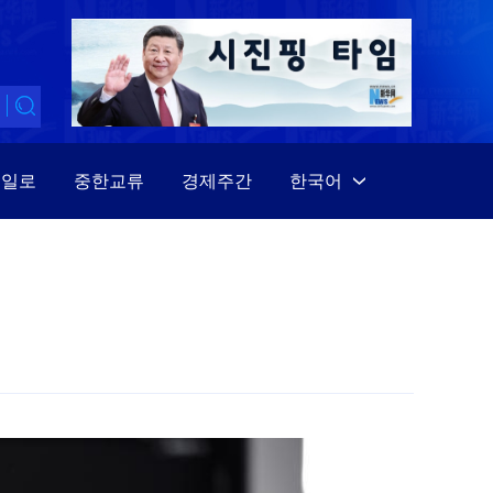
대일로
중한교류
경제주간
한국어
中文
English
Español
Français
Русский
عربى
日本語
한국어
Deutsch