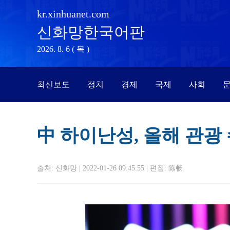
kr.xinhuanet.com
신화망한국어판
2026. 8. 6 ( 목 )
최신보도
정치
경제
국제
사회
문
中 하이난성, 올해 관광 
출처: 신화망 | 2022-01-26 09:45:55 | 편집:
陈畅