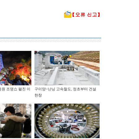
원 조명쇼 펼친 이
구이양~난닝 고속철도, 정초부터 건설
한창