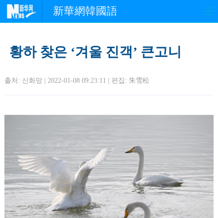
新華網韓國語
홈페이지
최신뉴스
정치
황하 찾은 ‘겨울 진객’ 큰고니
경제
사회
포토
출처: 신화망 | 2022-01-08 09:23:11 | 편집:
朱雪松
중한교류
핫 TV
문화
연예
관광
오피니언
생생 중국어