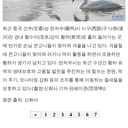
최근 중국 간쑤(甘肅)성 란저우(蘭州)시 시구(西固)구 다촨(達
川)진 경내 황수이(湟水)강이 황하(黃河)로 흘러 들어가는 곳
에 반가운 손님 큰고니들이 찾아와 겨울을 나고 있다. 겨울철
새 큰고니들이 찾아와 쉬거나 먹이 활동을 하면서 조용하던
황하가 생기가 넘치고 있다. 란저우시는 최근 수년간 황하 유
역의 생태보호와 고품질 발전을 추진하는 데 힘쓰는 한편, 먹
이 주기, 모니터링 강화 등의 조치를 통해 이동하는 철새들을
보호하고 있다.[촬영/신화사 기자 판페이쿤(范培坤)]
원문 출처: 신화사
1
2
3
4
5
6
7