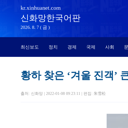
kr.xinhuanet.com
신화망한국어판
2026. 8. 7 ( 금 )
최신보도
정치
경제
국제
사회
문
황하 찾은 ‘겨울 진객’ 
출처: 신화망 | 2022-01-08 09:23:11 | 편집:
朱雪松