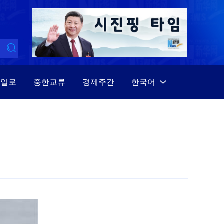
대일로
중한교류
경제주간
한국어
中文
English
Español
Français
Русский
عربى
日本語
한국어
Deutsch