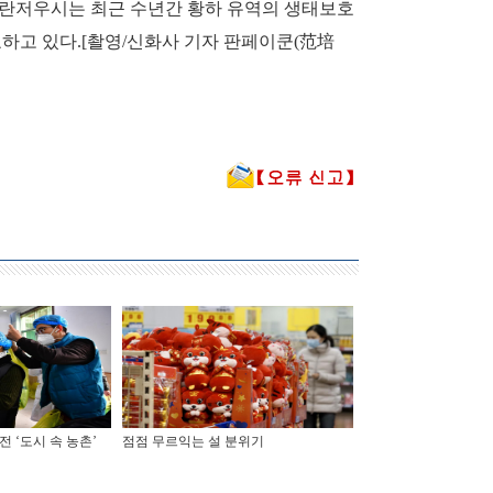
 란저우시는 최근 수년간 황하 유역의 생태보호
호하고 있다.[촬영/신화사 기자 판페이쿤(范培
전 ‘도시 속 농촌’
점점 무르익는 설 분위기