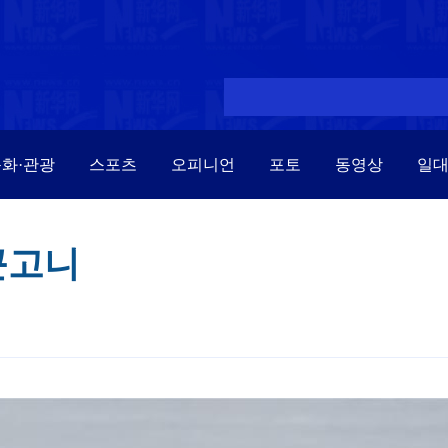
화·관광
스포츠
오피니언
포토
동영상
일
큰고니