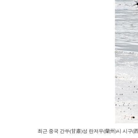
최근 중국 간쑤(甘肅)성 란저우(蘭州)시 시구(