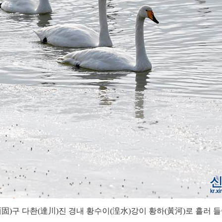
西固)구 다촨(達川)진 경내 황수이(湟水)강이 황하(黃河)로 흘러