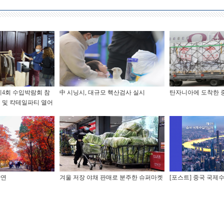
제4회 수입박람회 참
中 시닝시, 대규모 핵산검사 실시
탄자니아에 도착한 
 및 칵테일파티 열어
향연
겨울 저장 야채 판매로 분주한 슈퍼마켓
[포스트] 중국 국제수