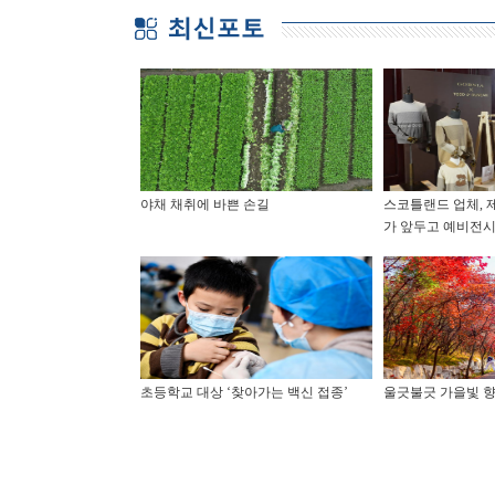
야채 채취에 바쁜 손길
스코틀랜드 업체, 
가 앞두고 예비전시
초등학교 대상 ‘찾아가는 백신 접종’
울긋불긋 가을빛 