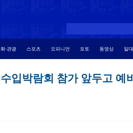
화·관광
스포츠
오피니언
포토
동영상
일
회 수입박람회 참가 앞두고 예