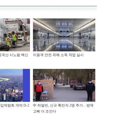
중국산 시노팜 백신
이용객 안전 위해 소독 작업 실시
입박람회 개막 D-2
中 하얼빈, 신규 확진자 2명 추가…방역
고삐 더 조인다