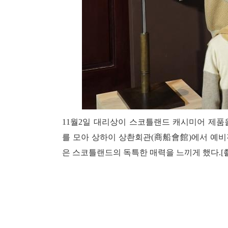
11월2일 대리상이 스코틀랜드 캐시미어 제품을
를 모아 상하이 상촨회관(商船會館)에서 예비
은 스코틀랜드의 독특한 매력을 느끼게 했다.[촬