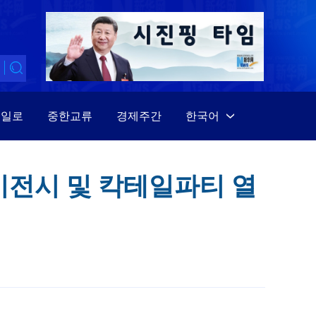
대일로
중한교류
경제주간
한국어
中文
English
비전시 및 칵테일파티 열
Español
Français
Русский
عربى
日本語
한국어
Deutsch