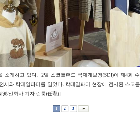
 소개하고 있다. 2일 스코틀랜드 국제개발청(SDI)이 제4회
전시와 칵테일파티를 열었다. 칵테일파티 현장에 전시된 스코틀랜
영/신화사 기자 런룽(任瓏)]
1
2
3