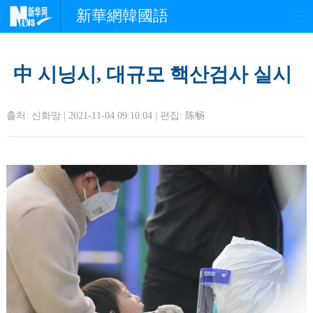
新華網韓國語
홈페이지
최신뉴스
정치
中 시닝시, 대규모 핵산검사 실시
경제
사회
포토
출처: 신화망 | 2021-11-04 09:10:04 | 편집:
陈畅
중한교류
핫 TV
문화
연예
관광
오피니언
생생 중국어