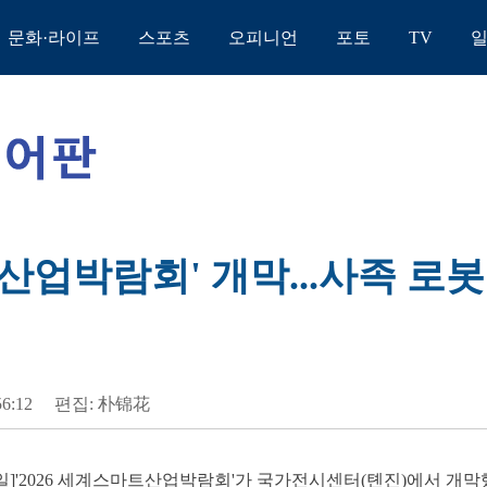
문화·라이프
스포츠
오피니언
포토
TV
트산업박람회' 개막...사족 로
56:12
편집: 朴锦花
9일]'2026 세계스마트산업박람회'가 국가전시센터(톈진)에서 개막