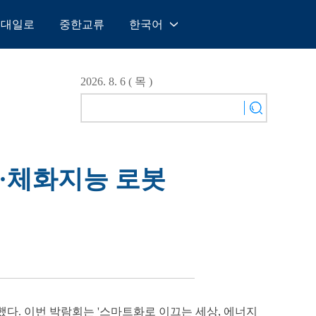
일대일로
중한교류
한국어
中文
English
2026. 8. 6 ( 목 )
Español
Français
Русский
عربى
봇·체화지능 로봇
日本語
한국어
Deutsch
Português
했다. 이번 박람회는 '스마트화로 이끄는 세상, 에너지