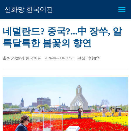
신화망 한국어판
네덜란드? 중국?...中 장쑤, 알
록달록한 봄꽃의 향연
출처:신화망 한국어판
2026-04-21 07:37:25
편집: 李翔华